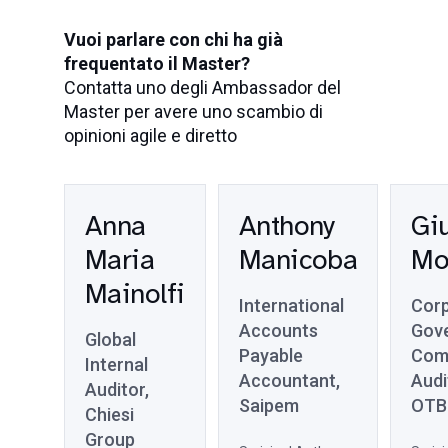
Vuoi parlare con chi ha già
frequentato il Master?
Contatta uno degli Ambassador del
Master per avere uno scambio di
opinioni agile e diretto
Anna
Anthony
Gi
Maria
Manicoba
Mo
Mainolfi
International
Cor
Accounts
Gov
Global
Payable
Com
Internal
Accountant,
Audi
Auditor,
Saipem
OTB
Chiesi
Group