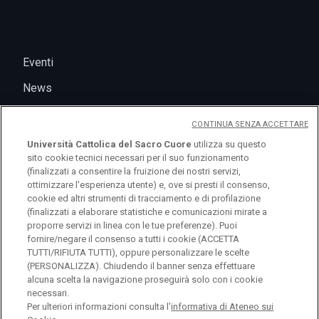
Eventi
News
CONTINUA SENZA ACCETTARE
Università Cattolica del Sacro Cuore
utilizza su questo
sito cookie tecnici necessari per il suo funzionamento
(finalizzati a consentire la fruizione dei nostri servizi,
ottimizzare l'esperienza utente) e, ove si presti il consenso,
cookie ed altri strumenti di tracciamento e di profilazione
(finalizzati a elaborare statistiche e comunicazioni mirate a
logo UC
proporre servizi in linea con le tue preferenze). Puoi
fornire/negare il consenso a tutti i cookie (ACCETTA
TUTTI/RIFIUTA TUTTI), oppure personalizzare le scelte
© Università Cattolica del Sacro Cuore Largo A.
(PERSONALIZZA). Chiudendo il banner senza effettuare
alcuna scelta la navigazione proseguirà solo con i cookie
Gemelli 1, 20123 Milano PI 02133120150
necessari.
Per ulteriori informazioni consulta l'
informativa di Ateneo sui