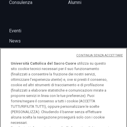
Consulenza
Alumni
Eventi
News
CONTINUA SENZA ACCETTARE
Università Cattolica del Sacro Cuore
utilizza su questo
sito cookie tecnici necessari per il suo funzionamento
(finalizzati a consentire la fruizione dei nostri servizi,
ottimizzare l'esperienza utente) e, ove si presti il consenso,
cookie ed altri strumenti di tracciamento e di profilazione
(finalizzati a elaborare statistiche e comunicazioni mirate a
logo UC
proporre servizi in linea con le tue preferenze). Puoi
fornire/negare il consenso a tutti i cookie (ACCETTA
TUTTI/RIFIUTA TUTTI), oppure personalizzare le scelte
© Università Cattolica del Sacro Cuore Largo A.
(PERSONALIZZA). Chiudendo il banner senza effettuare
alcuna scelta la navigazione proseguirà solo con i cookie
Gemelli 1, 20123 Milano PI 02133120150
necessari.