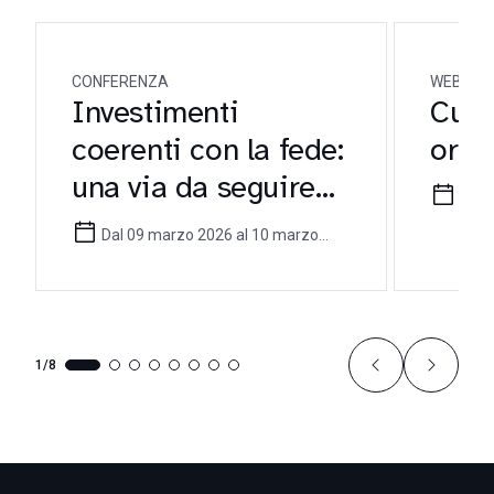
CONFERENZA
WEBINA
Investimenti
Cust
coerenti con la fede:
orien
una via da seguire
29 g
per gli investitori
Dal 09 marzo 2026 al 10 marzo
cattolici
2026
1/8