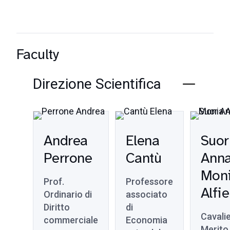
Faculty
Direzione Scientifica
Andrea
Elena
Suor
Perrone
Cantù
Ann
Mon
Prof.
Professore
Alfie
Ordinario di
associato
Diritto
di
Cavalie
commerciale
Economia
Merito