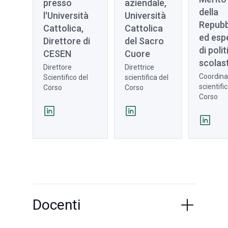
presso
aziendale,
della
l'Università
Università
Repubb
Cattolica,
Cattolica
ed esp
Direttore di
del Sacro
di poli
CESEN
Cuore
scolas
Direttore
Direttrice
Coordina
Scientifico del
scientifica del
scientifi
Corso
Corso
Corso
Docenti