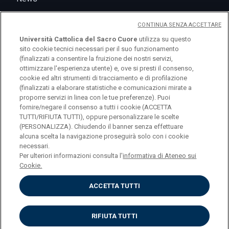
CONTINUA SENZA ACCETTARE
Università Cattolica del Sacro Cuore
utilizza su questo
sito cookie tecnici necessari per il suo funzionamento
(finalizzati a consentire la fruizione dei nostri servizi,
ottimizzare l'esperienza utente) e, ove si presti il consenso,
cookie ed altri strumenti di tracciamento e di profilazione
(finalizzati a elaborare statistiche e comunicazioni mirate a
logo UC
proporre servizi in linea con le tue preferenze). Puoi
fornire/negare il consenso a tutti i cookie (ACCETTA
TUTTI/RIFIUTA TUTTI), oppure personalizzare le scelte
© Università Cattolica del Sacro Cuore Largo A.
(PERSONALIZZA). Chiudendo il banner senza effettuare
alcuna scelta la navigazione proseguirà solo con i cookie
Gemelli 1, 20123 Milano PI 02133120150
necessari.
Per ulteriori informazioni consulta l'
informativa di Ateneo sui
Cookie.
ACCETTA TUTTI
Privacy
Cookies
Impostazione dei cookies
RIFIUTA TUTTI