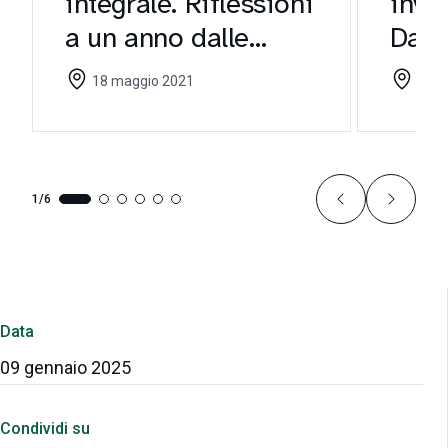
integrale. Riflessioni
inves
a un anno dalle
Dalla
Linee Guida CEI
prat
18 maggio 2021
05 m
1/6
Data
09 gennaio 2025
Condividi su