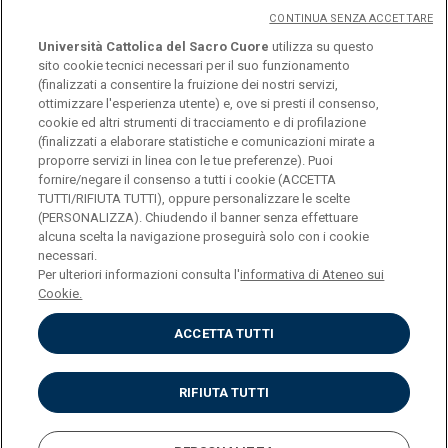
CONTINUA SENZA ACCETTARE
Università Cattolica del Sacro Cuore
utilizza su questo
sito cookie tecnici necessari per il suo funzionamento
(finalizzati a consentire la fruizione dei nostri servizi,
ottimizzare l'esperienza utente) e, ove si presti il consenso,
cookie ed altri strumenti di tracciamento e di profilazione
(finalizzati a elaborare statistiche e comunicazioni mirate a
logo UC
proporre servizi in linea con le tue preferenze). Puoi
fornire/negare il consenso a tutti i cookie (ACCETTA
TUTTI/RIFIUTA TUTTI), oppure personalizzare le scelte
© Università Cattolica del Sacro Cuore Largo A.
(PERSONALIZZA). Chiudendo il banner senza effettuare
alcuna scelta la navigazione proseguirà solo con i cookie
Gemelli 1, 20123 Milano PI 02133120150
necessari.
Per ulteriori informazioni consulta l'
informativa di Ateneo sui
Cookie.
ACCETTA TUTTI
Privacy
Cookies
Impostazione dei cookies
RIFIUTA TUTTI