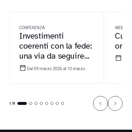
CONFERENZA
WEBINA
Investimenti
Cust
coerenti con la fede:
orien
una via da seguire
29 g
per gli investitori
Dal 09 marzo 2026 al 10 marzo
cattolici
2026
1/8