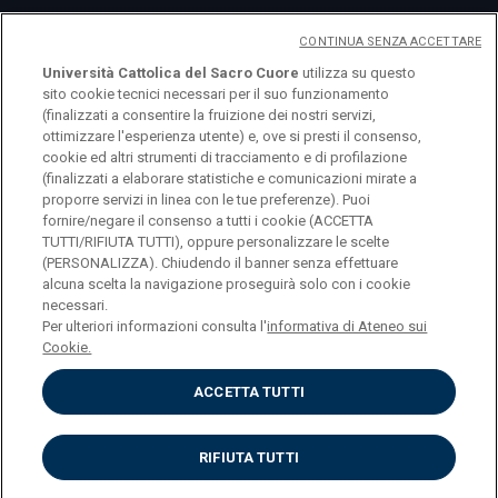
CONTINUA SENZA ACCETTARE
Università Cattolica del Sacro Cuore
utilizza su questo
sito cookie tecnici necessari per il suo funzionamento
(finalizzati a consentire la fruizione dei nostri servizi,
ottimizzare l'esperienza utente) e, ove si presti il consenso,
cookie ed altri strumenti di tracciamento e di profilazione
logo UC
(finalizzati a elaborare statistiche e comunicazioni mirate a
proporre servizi in linea con le tue preferenze). Puoi
fornire/negare il consenso a tutti i cookie (ACCETTA
© Università Cattolica del Sacro Cuore Largo A.
TUTTI/RIFIUTA TUTTI), oppure personalizzare le scelte
Gemelli 1, 20123 Milano PI 02133120150
(PERSONALIZZA). Chiudendo il banner senza effettuare
alcuna scelta la navigazione proseguirà solo con i cookie
necessari.
Per ulteriori informazioni consulta l'
informativa di Ateneo sui
Cookie.
Privacy
ACCETTA TUTTI
Cookies
Impostazione dei cookies
RIFIUTA TUTTI