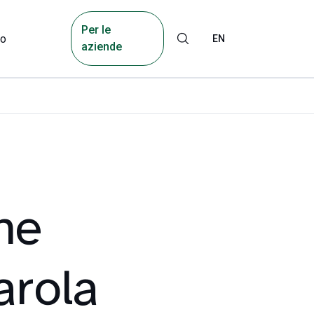
Per le
mo
EN
aziende
ne
arola