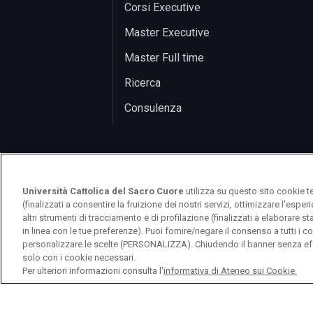
Corsi Executive
Master Executive
Master Full time
Ricerca
Consulenza
Università Cattolica del Sacro Cuore
utilizza su questo sito cookie t
(finalizzati a consentire la fruizione dei nostri servizi, ottimizzare l'espe
altri strumenti di tracciamento e di profilazione (finalizzati a elaborare 
in linea con le tue preferenze). Puoi fornire/negare il consenso a tutti 
logo UC
personalizzare le scelte (PERSONALIZZA). Chiudendo il banner senza eff
solo con i cookie necessari.
Per ulteriori informazioni consulta l'
informativa di Ateneo sui Cookie.
© Università Cattolica del Sacro Cuore 