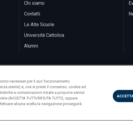
Chi siamo
Ev
Contatti
N
Le Alte Scuole
Università Cattolica
Alumni
ecnici necessari per il suo funzionamento
rienza utente) e, ove si presti il consenso, cookie ed
statistiche e comunicazioni mirate a proporre servizi
ACCETTA
i cookie (ACCETTA TUTTI/RIFIUTA TUTTI), oppure
ettuare alcuna scelta la navigazione proseguirà
Largo A. Gemelli 1, 20123 Milano PI 02133120150