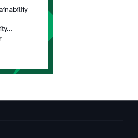
inability
ity
r