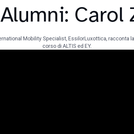
 Alumni: Carol
ernational Mobility Specialist, EssilorLuxottica, racconta l
corso di ALTIS ed EY.