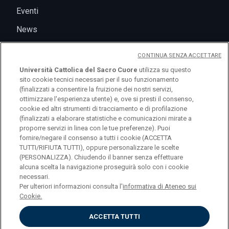
Eventi
News
CONTINUA SENZA ACCETTARE
Università Cattolica del Sacro Cuore
utilizza su questo
sito cookie tecnici necessari per il suo funzionamento
(finalizzati a consentire la fruizione dei nostri servizi,
ottimizzare l'esperienza utente) e, ove si presti il consenso,
cookie ed altri strumenti di tracciamento e di profilazione
(finalizzati a elaborare statistiche e comunicazioni mirate a
logo UC
proporre servizi in linea con le tue preferenze). Puoi
fornire/negare il consenso a tutti i cookie (ACCETTA
TUTTI/RIFIUTA TUTTI), oppure personalizzare le scelte
© Università Cattolica del Sacro Cuore Largo A.
(PERSONALIZZA). Chiudendo il banner senza effettuare
alcuna scelta la navigazione proseguirà solo con i cookie
Gemelli 1, 20123 Milano PI 02133120150
necessari.
Per ulteriori informazioni consulta l'
informativa di Ateneo sui
Cookie.
ACCETTA TUTTI
Privacy