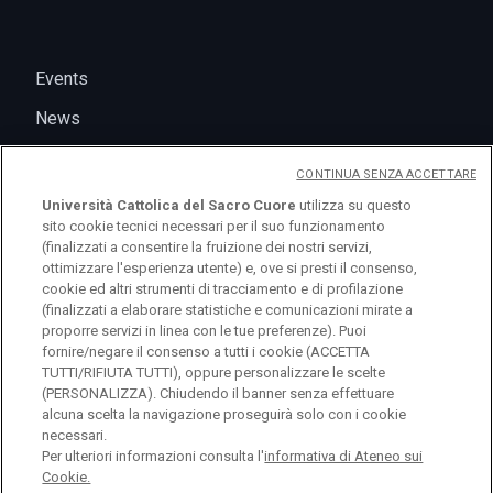
Events
News
CONTINUA SENZA ACCETTARE
Università Cattolica del Sacro Cuore
utilizza su questo
sito cookie tecnici necessari per il suo funzionamento
(finalizzati a consentire la fruizione dei nostri servizi,
ottimizzare l'esperienza utente) e, ove si presti il consenso,
cookie ed altri strumenti di tracciamento e di profilazione
(finalizzati a elaborare statistiche e comunicazioni mirate a
logo UC
proporre servizi in linea con le tue preferenze). Puoi
fornire/negare il consenso a tutti i cookie (ACCETTA
TUTTI/RIFIUTA TUTTI), oppure personalizzare le scelte
© Università Cattolica del Sacro Cuore Largo A.
(PERSONALIZZA). Chiudendo il banner senza effettuare
alcuna scelta la navigazione proseguirà solo con i cookie
Gemelli 1, 20123 Milano PI 02133120150
necessari.
Per ulteriori informazioni consulta l'
informativa di Ateneo sui
Cookie.