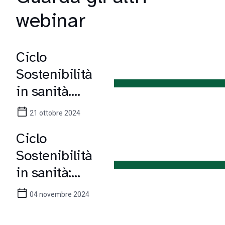
webinar
Ciclo
Sostenibilità
in sanità.
Generare e
21 ottobre 2024
misurare il
Ciclo
cambiamento:
Sostenibilità
strategie di
in sanità:
social impact
Economia
04 novembre 2024
circolare e
gestione dei