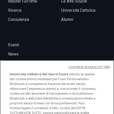
Master Full time
Le Alte Scuole
Ricerca
Università Cattolica
Consulenza
Alumni
Eventi
News
CONTINUA SENZA ACCETTARE
Università Cattolica del Sacro Cuore
utilizza su questo
sito cookie tecnici necessari per il suo funzionamento
(finalizzati a consentire la fruizione dei nostri servizi,
ottimizzare l'esperienza utente) e, ove si presti il consenso,
cookie ed altri strumenti di tracciamento e di profilazione
(finalizzati a elaborare statistiche e comunicazioni mirate a
logo UC
proporre servizi in linea con le tue preferenze). Puoi
fornire/negare il consenso a tutti i cookie (ACCETTA
TUTTI/RIFIUTA TUTTI), oppure personalizzare le scelte