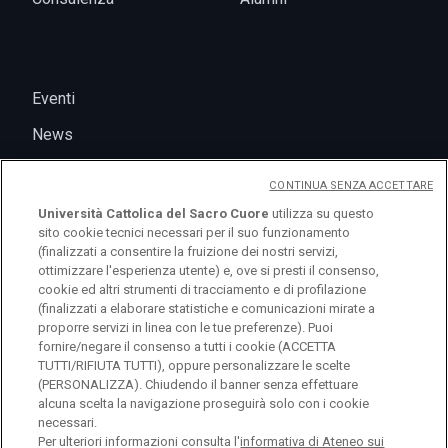
Eventi
News
CONTINUA SENZA ACCETTARE
Università Cattolica del Sacro Cuore
utilizza su questo
sito cookie tecnici necessari per il suo funzionamento
(finalizzati a consentire la fruizione dei nostri servizi,
ottimizzare l'esperienza utente) e, ove si presti il consenso,
cookie ed altri strumenti di tracciamento e di profilazione
(finalizzati a elaborare statistiche e comunicazioni mirate a
logo UC
proporre servizi in linea con le tue preferenze). Puoi
fornire/negare il consenso a tutti i cookie (ACCETTA
TUTTI/RIFIUTA TUTTI), oppure personalizzare le scelte
© Università Cattolica del Sacro Cuore Largo A.
(PERSONALIZZA). Chiudendo il banner senza effettuare
alcuna scelta la navigazione proseguirà solo con i cookie
Gemelli 1, 20123 Milano PI 02133120150
necessari.
Per ulteriori informazioni consulta l'
informativa di Ateneo sui